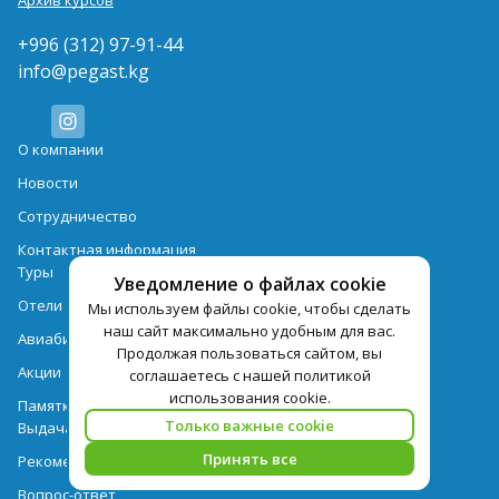
Архив курсов
+996 (312) 97-91-44
info@pegast.kg
О компании
Новости
Сотрудничество
Контактная информация
Туры
Уведомление о файлах cookie
Отели
Мы используем файлы cookie, чтобы сделать
наш сайт максимально удобным для вас.
Авиабилеты
Продолжая пользоваться сайтом, вы
Акции
соглашаетесь с нашей политикой
использования cookie.
Памятка для туристов
Только важные cookie
Выдача документов
Принять все
Рекомендации
Вопрос-ответ