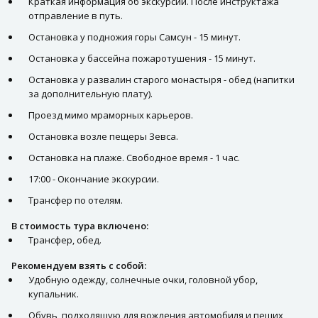
Краткая информация об экскурсии. После инструктажа
отправление в путь.
Остановка у подножия горы Самсун - 15 минут.
Остановка у бассейнa пожаротушения - 15 минут.
Остановка у развалин старого монастыря - обед (напитки
за дополнительную плату).
Проезд мимо мраморных карьеров.
Остановка возле пещеры Зевса.
Остановка на плаже. Свободное время - 1 час.
17:00 - Окончание экскурсии.
Трансфер по отелям.
В стоимость тура включено:
Трансфер, обед.
Рекомендуем взять с собой:
Удобную одежду, солнечные очки, головной убор,
купальник.
Обувь, подходящую для вождения автомобиля и пеших