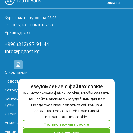
оплаты
Курс оплаты туров на 08.08
USD = 89,10
EUR = 102,80
Архив курсов
+996 (312) 97-91-44
info@pegast.kg
О компании
Новости
Уведомление о файлах cookie
Сотрудничество
Мы используем файлы cookie, чтобы сделать
Контактная информация
наш сайт максимально удобным для вас.
Туры
Продолжая пользоваться сайтом, вы
соглашаетесь с нашей политикой
Отели
использования cookie.
Авиабилеты
Только важные cookie
Акции