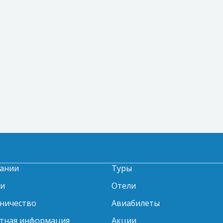
ании
Туры
ти
Отели
ничество
Авиабилеты
тная информация
Акции