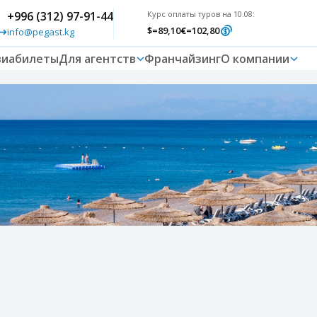
+996 (312) 97-91-44
Курс оплаты туров на 10.08:
$
=89,10
€
=102,80
info@pegast.kg
виабилеты
Для агентств
Франчайзинг
О компании