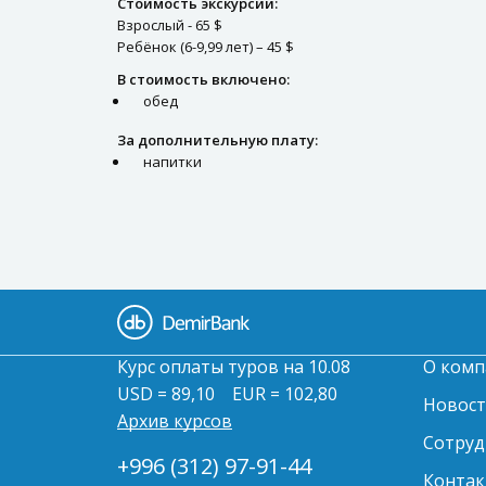
Стоимость экскурсии:
Взрослый - 65 $
Ребёнок (6-9,99 лет) – 45 $
В стоимость включено:
обед
За дополнительную плату:
напитки
Курс оплаты туров на 10.08
О комп
USD = 89,10
EUR = 102,80
Новос
Архив курсов
Сотруд
+996 (312) 97-91-44
Контак