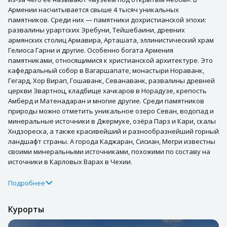
Армении насчитывается свыше 4 тысяч уникальных
памятников. Среди них — памятники дохристианской эпохи:
развалины урартских Эребуни, Тейшебаини, древних
армянских столиц Армавира, Арташата, эллинистический храм
Гелиоса Гарни и другие. Особенно богата Армения
памятниками, относящимися к христианской архитектуре. Это
кафедральный собор в Вагаршапате, монастыри Нораванк,
Гегард, Хор Вирап, Гошаванк, Севанаванк, развалины древней
церкви Звартноц, кладбище хачкаров в Норадузе, крепость
Амберд и Матенадаран и многие другие. Среди памятников
природы можно отметить уникальное озеро Севан, водопад и
минеральные источники в Джермуке, озёра Парз и Кари, скалы
Хндзореска, а также красивейший и разнообразнейший горный
ландшафт страны. А города Каджаран, Сисиан, Мегри известны
своими минеральными источниками, похожими по составу на
источники в Карловых Варах в Чехии.
Подробнее
Курорты