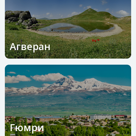
Агверан
Гюмри