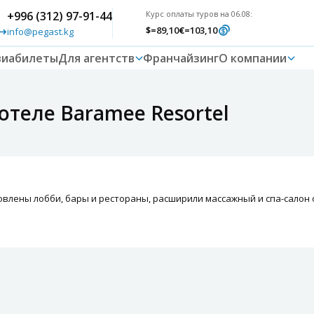
+996 (312) 97-91-44
Курс оплаты туров на 06.08:
$
=89,10
€
=103,10
info@pegast.kg
виабилеты
Для агентств
Франчайзинг
О компании
отеле Baramee Resortel
влены лобби, бары и рестораны, расширили массажный и спа-салон 