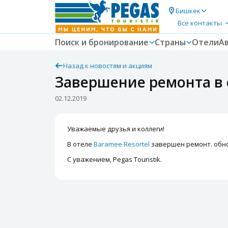
Бишкек
Все контакты
Поиск и бронирование
Страны
Отели
А
Назад к новостям и акциям
Завершение ремонта в 
02.12.2019
Уважаемые друзья и коллеги!
В отеле
Baramee Resortel
завершен ремонт. обно
С уважением, Pegas Touristik.