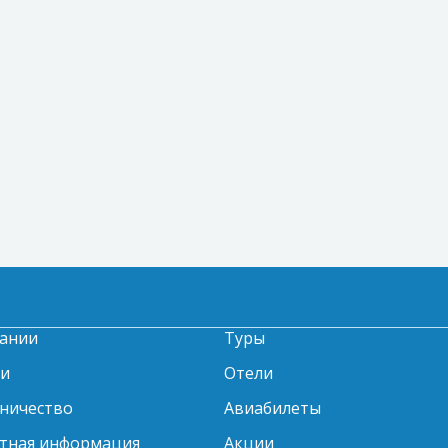
ании
Туры
ти
Отели
ничество
Авиабилеты
тная информация
Акции