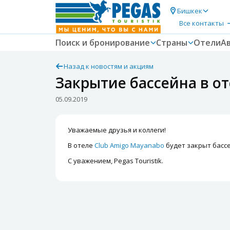
Бишкек
Все контакты
Поиск и бронирование
Страны
Отели
А
Назад к новостям и акциям
Закрытие бассейна в о
05.09.2019
Уважаемые друзья и коллеги!
В отеле
Club Amigo Mayanabo
будет закрыт бассей
С уважением, Pegas Touristik.