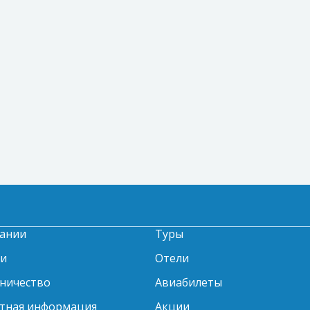
ании
Туры
ти
Отели
ничество
Авиабилеты
тная информация
Акции