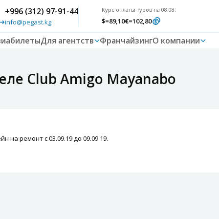
+996 (312) 97-91-44
Курс оплаты туров на 08.08:
$
=89,10
€
=102,80
info@pegast.kg
виабилеты
Для агентств
Франчайзинг
О компании
теле Club Amigo Mayanabo
н на ремонт с 03.09.19 до 09.09.19.