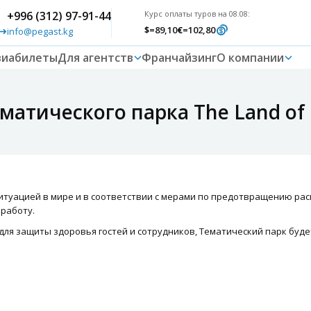
+996 (312) 97-91-44
Курс оплаты туров на 08.08:
$
=89,10
€
=102,80
info@pegast.kg
виабилеты
Для агентств
Франчайзинг
О компании
матического парка The Land of
ситуацией в мире и в соответствии с мерами по предотвращению ра
работу.
ля защиты здоровья гостей и сотрудников, Тематический парк буде