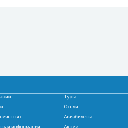
ании
Туры
ти
Отели
ничество
Авиабилеты
тная информация
Акции