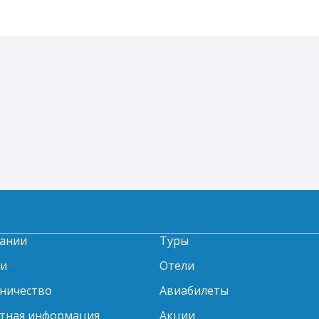
ании
Туры
ти
Отели
ничество
Авиабилеты
тная информация
Акции