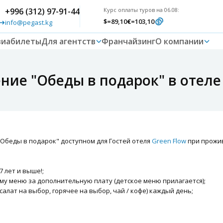
+996 (312) 97-91-44
Курс оплаты туров на 06.08:
$
=89,10
€
=103,10
info@pegast.kg
виабилеты
Для агентств
Франчайзинг
О компании
ие "Обеды в подарок" в отеле 
Обеды в подарок" доступном для Гостей отеля
Green Flow
при прожива
 лет и выше!;
му меню за дополнительную плату (детское меню прилагается);
салат на выбор, горячее на выбор, чай / кофе) каждый день;