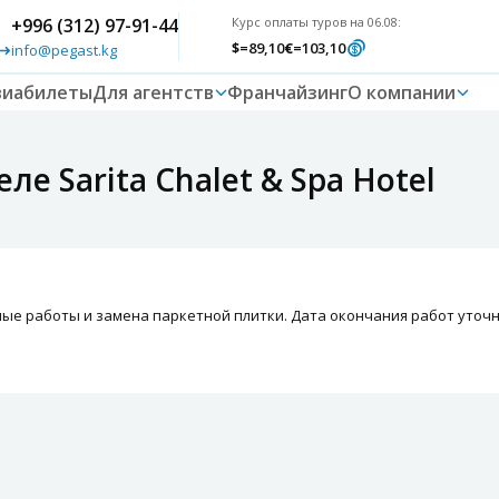
+996 (312) 97-91-44
Курс оплаты туров на 06.08:
$
=89,10
€
=103,10
info@pegast.kg
виабилеты
Для агентств
Франчайзинг
О компании
е Sarita Chalet & Spa Hotel
ые работы и замена паркетной плитки. Дата окончания работ уточн