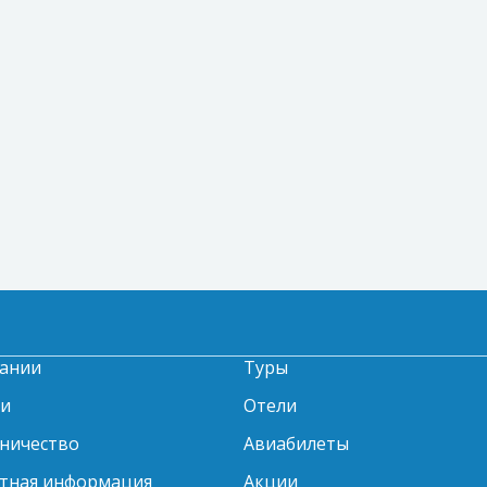
ании
Туры
ти
Отели
ничество
Авиабилеты
тная информация
Акции