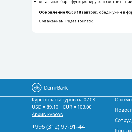
остальные бары функционируют в соответствии
Обновление 06.08.18
завтрак, обед и ужин в фо
С уважением, Pegas Touristik.
Курс оплаты туров на 07.08
О комп
USD = 89,10
EUR = 103,00
Новос
Архив курсов
Сотруд
+996 (312) 97-91-44
Контак