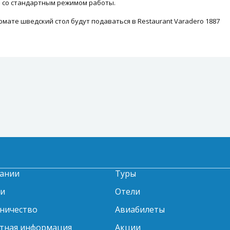
 со стандартным режимом работы.
рмате шведский стол будут подаваться в Restaurant Varadero 1887
ании
Туры
ти
Отели
ничество
Авиабилеты
тная информация
Акции