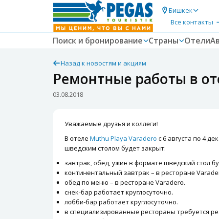
Бишкек
Все контакты
Поиск и бронирование
Страны
Отели
А
Назад к новостям и акциям
Ремонтные работы в от
03.08.2018
Уважаемые друзья и коллеги!
В отеле
Muthu Playa Varadero
с 6 августа по 4 д
шведским столом будет закрыт:
завтрак, обед, ужин в формате шведский стол б
континентальный завтрак – в ресторане Varade
обед по меню – в ресторане Varadero.
снек-бар работает круглосуточно.
лобби-бар работает круглосуточно.
в специализированные рестораны требуется ре