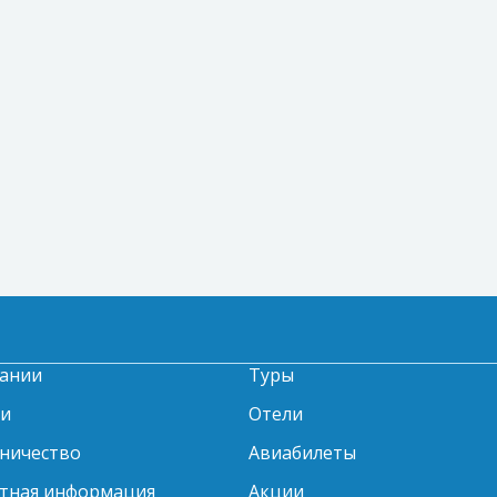
ании
Туры
ти
Отели
ничество
Авиабилеты
тная информация
Акции