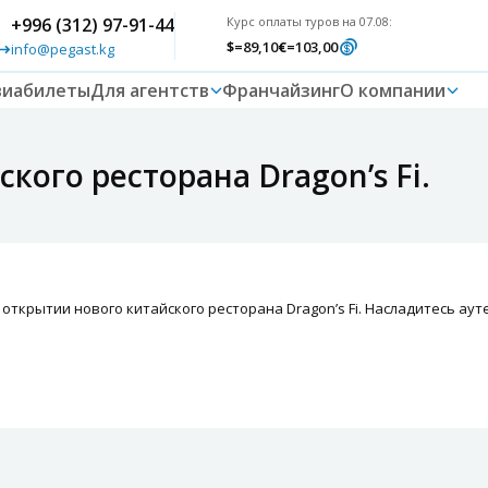
+996 (312) 97-91-44
Курс оплаты туров на 07.08:
$
=89,10
€
=103,00
info@pegast.kg
виабилеты
Для агентств
Франчайзинг
О компании
кого ресторана Dragon’s Fi.
об открытии нового китайского ресторана Dragon’s Fi. Насладитесь 