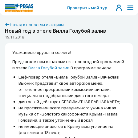
Проверить мой тур
Назад к новостям и акциям
Новый год в отеле Вилла Голубой залив
19.11.2018
Уважаемые друзья и коллеги!
Предлагаем вам ознакомится с новогодней программой
в отеле
Вилла Голубой залив
В программе вечера:
шеф-повар отеля «Вилла Голубой Залив» Вячеслав
Вьюник представит своё авторское меню,
оттененное прекрасными крымскими винами,
специально подобранными для этого вечера;
для гостей действует БЕЗЛИМИТНАЯ БАРНАЯ КАРТА;
на протяжении всего праздничного ужина живая
музыка от «Золотого саксофониста Крыма» Павла
Головина, а также утонченный вокал;
не имеющее аналогов в Крыму выступление на
фортепиано 18 века;