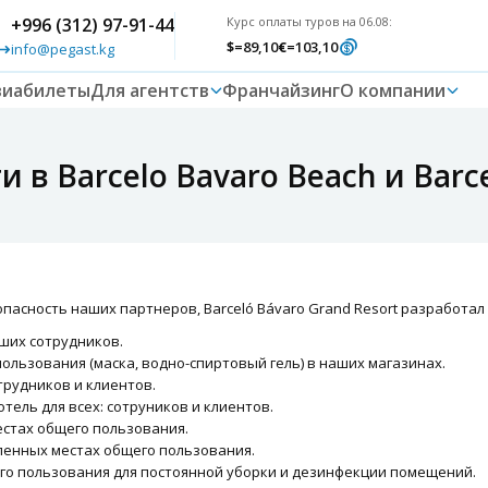
+996 (312) 97-91-44
Курс оплаты туров на 06.08:
$
=89,10
€
=103,10
info@pegast.kg
виабилеты
Для агентств
Франчайзинг
О компании
в Barcelo Bavaro Beach и Barce
пасность наших партнеров, Barceló Bávaro Grand Resort разработал
ших сотрудников.
ользования (маска, водно-спиртовый гель) в наших магазинах.
трудников и клиентов.
отель для всех: сотруников и клиентов.
естах общего пользования.
енных местах общего пользования.
го пользования для постоянной уборки и дезинфекции помещений.