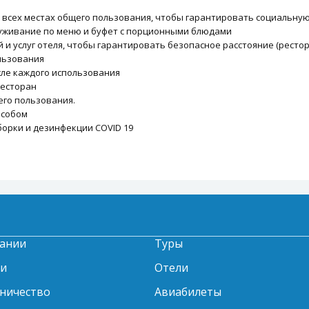
о всех местах общего пользования, чтобы гарантировать социальну
уживание по меню и буфет с порционными блюдами
услуг отеля, чтобы гарантировать безопасное расстояние (рестораны
льзования
сле каждого использования
ресторан
его пользования.
особом
борки и дезинфекции COVID 19
ании
Туры
ти
Отели
ничество
Авиабилеты