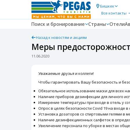
Бишкек
Все контакты
Поиск и бронирование
Страны
Отели
А
Назад к новостям и акциям
Меры предосторожности 
11.06.2020
Уважаемые друзья и коллеги!
Чтобы гарантировать Вашу безопасность и безо
Обязательное использование маски для всех на
Наличие приборов дезинфекции для личного исп
Измерение температуры при входе в отель у со
Опрос в целях безопасности Covid 19 на входе в 
Установка дозаторов со спиртовыми гелями в м
Наличие дезинфекциионных салфеток в определ
Увеличение персонала по уборке в местах обще