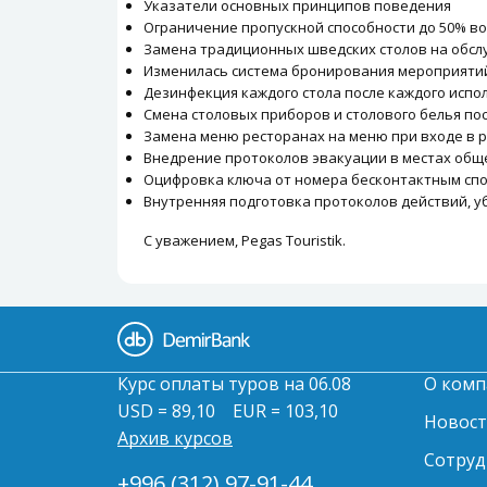
Указатели основных принципов поведения
Ограничение пропускной способности до 50% в
Замена традиционных шведских столов на обсл
Изменилась система бронирования мероприятий и 
Дезинфекция каждого стола после каждого испо
Смена столовых приборов и столового белья по
Замена меню ресторанах на меню при входе в 
Внедрение протоколов эвакуации в местах общ
Оцифровка ключа от номера бесконтактным сп
Внутренняя подготовка протоколов действий, у
С уважением, Pegas Touristik.
Курс оплаты туров на 06.08
О комп
USD = 89,10
EUR = 103,10
Новос
Архив курсов
Сотруд
+996 (312) 97-91-44