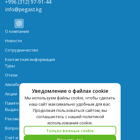
+996 (312) 97-91-44
info@pegast.kg
О компании
Новости
Сотрудничество
Контактная информация
Туры
Отели
Авиабилеты
Уведомление о файлах cookie
Акции
Мы используем файлы cookie, чтобы сделать
Памятка для туристов
наш сайт максимально удобным для вас.
Выдача документов
Продолжая пользоваться сайтом, вы
соглашаетесь с нашей политикой
Рекомендации
использования cookie.
Вопрос-ответ
Только важные cookie
Счет и оплата