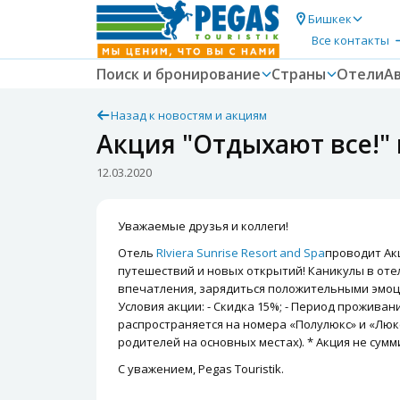
Бишкек
Все контакты
Поиск и бронирование
Страны
Отели
А
Назад к новостям и акциям
Акция "Отдыхают все!" в
12.03.2020
Уважаемые друзья и коллеги!
Отель
RIviera Sunrise Resort and Spa
проводит Ак
путешествий и новых открытий! Каникулы в отел
впечатления, зарядиться положительными эмоци
Условия акции: - Скидка 15%; - Период проживания 
распространяется на номера «Полулюкс» и «Люкс
родителей на основных местах). * Акция не сум
С уважением, Pegas Touristik.