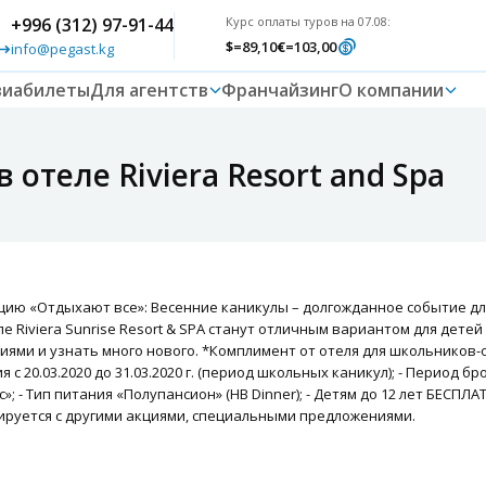
+996 (312) 97-91-44
Курс оплаты туров на 07.08:
$
=89,10
€
=103,00
info@pegast.kg
виабилеты
Для агентств
Франчайзинг
О компании
 отеле Riviera Resort and Spa
цию «Отдыхают все»: Весенние каникулы – долгожданное событие дл
е Riviera Sunrise Resort & SPА станут отличным вариантом для дете
ями и узнать много нового. *Комплимент от отеля для школьников
с 20.03.2020 до 31.03.2020 г. (период школьных каникул); - Период брон
»; - Тип питания «Полупансион» (HB Dinner); - Детям до 12 лет БЕС
мируется с другими акциями, специальными предложениями.