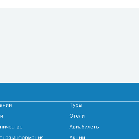
ании
Туры
ти
Отели
ничество
Авиабилеты
тная информация
Акции