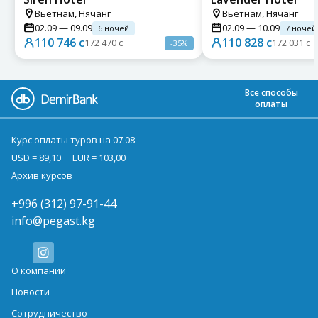
Вьетнам,
Нячанг
Вьетнам,
Нячанг
02.09
—
09.09
02.09
—
10.09
6 ночей
7 ночей
110 746 с
110 828 с
172 470 с
172 031 с
-35%
Все способы
оплаты
Курс оплаты туров на 07.08
USD = 89,10
EUR = 103,00
Архив курсов
+996 (312) 97-91-44
info@pegast.kg
О компании
Новости
Сотрудничество